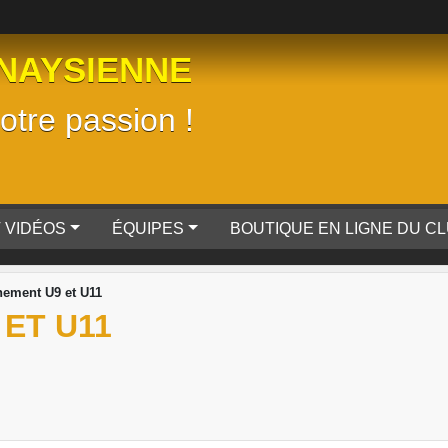
NAYSIENNE
tre passion !
 VIDÉOS
ÉQUIPES
BOUTIQUE EN LIGNE DU C
nement U9 et U11
ET U11