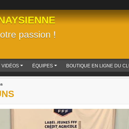
NAYSIENNE
tre passion !
 VIDÉOS
ÉQUIPES
BOUTIQUE EN LIGNE DU C
ns
UNS