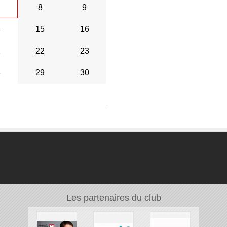
8
9
4
15
16
1
22
23
8
29
30
Les partenaires du club