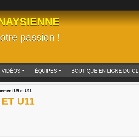
NAYSIENNE
tre passion !
 VIDÉOS
ÉQUIPES
BOUTIQUE EN LIGNE DU C
nement U9 et U11
ET U11