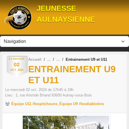
Panneau de gestion des cookies
JEUNESSE
AULNAYSIENNE
Le
mercredi
Accueil
Entrainement U9 et U11
02
ENTRAINEMENT U9
OCT.
2024
ET U11
Le
mercredi
02
oct.
2024
de 17h45 à 19h
Lieu :
1, rue Aristide Briand
93600
Aulnay-sous-Bois
Équipe U11 #lespitchouns
Équipe U9 #lesdiablotins