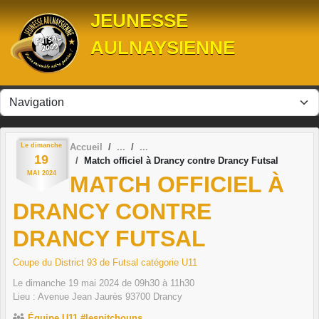
Panneau de gestion des cookies
JEUNESSE
AULNAYSIENNE
Le
dimanche
Accueil
19
Match officiel à Drancy contre Drancy Futsal
MAI
2024
MATCH OFFICIEL À
DRANCY CONTRE
DRANCY FUTSAL
Coupe du District 93 de Futsal catégorie U11
Le
dimanche
19
mai
2024
de 09h30 à 11h30
Lieu :
Avenue Jean Jaurès
93700
Drancy
Équipe U11 #lespitchouns