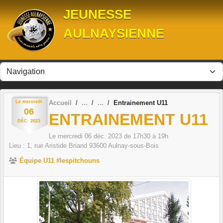
Panneau de gestion des cookies
JEUNESSE
AULNAYSIENNE
Le
mercredi
Accueil
Entrainement U11
06
ENTRAINEMENT U11
DÉC.
2023
Le
mercredi
06
déc.
2023
de 17h30 à 19h
Lieu :
1, rue Aristide Briand
93600
Aulnay-sous-Bois
Équipe U11 #lespitchouns