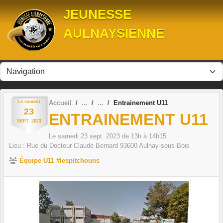
Panneau de gestion des cookies
JEUNESSE
AULNAYSIENNE
Le
samedi
Accueil
Entrainement U11
23
ENTRAINEMENT U11
SEPT.
2023
Le
samedi
23
sept.
2023
de 13h à 14h15
Lieu :
Rue du Docteur Claude Bernard
93600
Aulnay-sous-Bois
Équipe U11 #lespitchouns