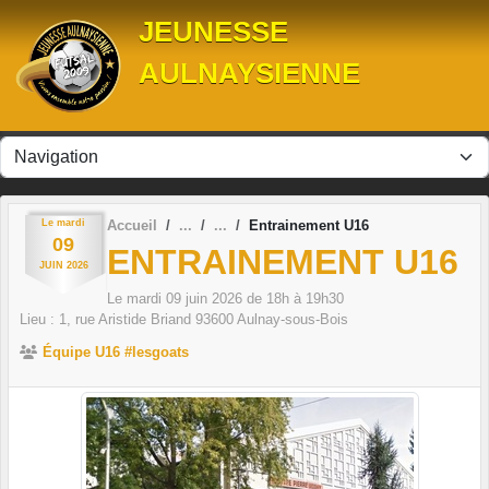
Panneau de gestion des cookies
JEUNESSE
AULNAYSIENNE
Le
mardi
Accueil
Entrainement U16
09
ENTRAINEMENT U16
JUIN
2026
Le
mardi
09
juin
2026
de 18h à 19h30
Lieu :
1, rue Aristide Briand
93600
Aulnay-sous-Bois
Équipe U16 #lesgoats