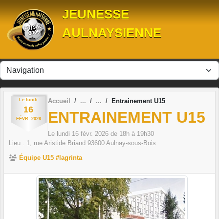
Panneau de gestion des cookies
JEUNESSE
AULNAYSIENNE
Le
lundi
Accueil
Entrainement U15
16
ENTRAINEMENT U15
FÉVR.
2026
Le
lundi
16
févr.
2026
de 18h à 19h30
Lieu :
1, rue Aristide Briand
93600
Aulnay-sous-Bois
Équipe U15 #lagrinta