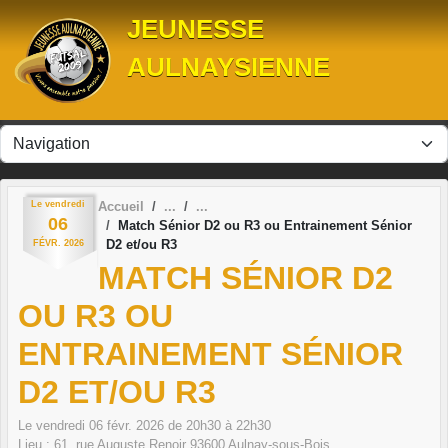
Panneau de gestion des cookies
JEUNESSE
AULNAYSIENNE
Le
vendredi
Accueil
06
Match Sénior D2 ou R3 ou Entrainement Sénior
D2 et/ou R3
FÉVR.
2026
MATCH SÉNIOR D2
OU R3 OU
ENTRAINEMENT SÉNIOR
D2 ET/OU R3
Le
vendredi
06
févr.
2026
de 20h30 à 22h30
Lieu :
61, rue Auguste Renoir
93600
Aulnay-sous-Bois