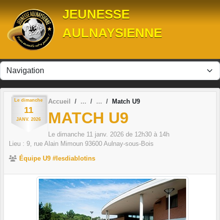
Panneau de gestion des cookies
JEUNESSE
AULNAYSIENNE
Le
dimanche
Accueil
Match U9
11
MATCH U9
JANV.
2026
Le
dimanche
11
janv.
2026
de 12h30 à 14h
Lieu :
9, rue Alain Mimoun
93600
Aulnay-sous-Bois
Équipe U9 #lesdiablotins