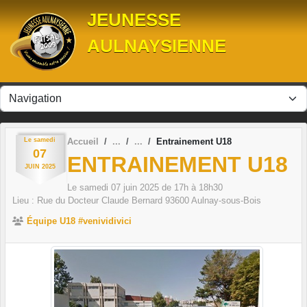
Panneau de gestion des cookies
JEUNESSE
AULNAYSIENNE
Le
samedi
Accueil
Entrainement U18
07
ENTRAINEMENT U18
JUIN
2025
Le
samedi
07
juin
2025
de 17h à 18h30
Lieu :
Rue du Docteur Claude Bernard
93600
Aulnay-sous-Bois
Équipe U18 #venividivici