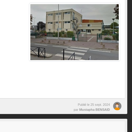
Publié le
25 sept. 2024
par
Mustapha BENSAID