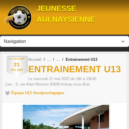
Panneau de gestion des cookies
JEUNESSE
AULNAYSIENNE
Le
mercredi
Accueil
Entrainement U13
21
ENTRAINEMENT U13
MAI
2025
Le
mercredi
21
mai
2025
de 18h à 19h30
Lieu :
9, rue Alain Mimoun
93600
Aulnay-sous-Bois
Équipe U13 #toutpourlagagne