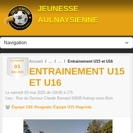
Panneau de gestion des cookies
JEUNESSE
AULNAYSIENNE
Le
samedi
Accueil
Entrainement U15 et U16
03
ENTRAINEMENT U15
MAI
2025
ET U16
Le
samedi
03
mai
2025
de 15h30 à 17h
Lieu :
Rue du Docteur Claude Bernard
93600
Aulnay-sous-Bois
Équipe U16 #lesgoats
Équipe U15 #lagrinta