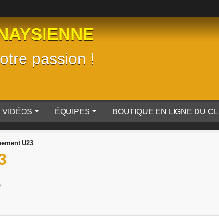
NAYSIENNE
tre passion !
 VIDÉOS
ÉQUIPES
BOUTIQUE EN LIGNE DU C
nement U23
3
s