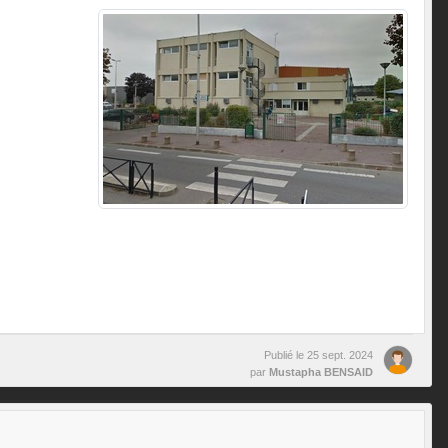
Publié le
25 sept. 2024
par
Mustapha BENSAID