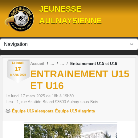
Panneau de gestion des cookies
JEUNESSE
AULNAYSIENNE
Le
lundi
Accueil
Entrainement U15 et U16
17
ENTRAINEMENT U15
MARS
2025
ET U16
Le
lundi
17
mars
2025
de 18h à 19h30
Lieu :
1, rue Aristide Briand
93600
Aulnay-sous-Bois
Équipe U16 #lesgoats
Équipe U15 #lagrinta