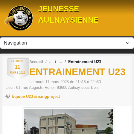
Panneau de gestion des cookies
JEUNESSE
AULNAYSIENNE
Le
mardi
Accueil
Entrainement U23
11
ENTRAINEMENT U23
MARS
2025
Le
mardi
11
mars
2025
de 21h15 à 22h30
Lieu :
61, rue Auguste Renoir
93600
Aulnay-sous-Bois
Équipe U23 #risingproject