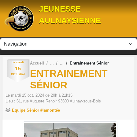
Panneau de gestion des cookies
JEUNESSE
AULNAYSIENNE
Le
mardi
Accueil
Entrainement Sénior
15
ENTRAINEMENT
OCT.
2024
SÉNIOR
Le
mardi
15
oct.
2024
de 20h à 21h15
Lieu :
61, rue Auguste Renoir
93600
Aulnay-sous-Bois
Équipe Sénior #lamontée