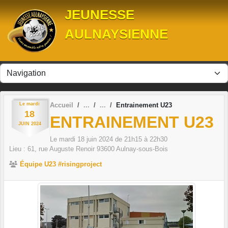
Panneau de gestion des cookies
JEUNESSE
AULNAYSIENNE
Le
mardi
Accueil
Entrainement U23
18
ENTRAINEMENT U23
JUIN
2024
Le
mardi
18
juin
2024
de 21h15 à 22h30
Lieu :
61, rue Auguste Renoir
93600
Aulnay-sous-Bois
Équipe U23 #risingproject