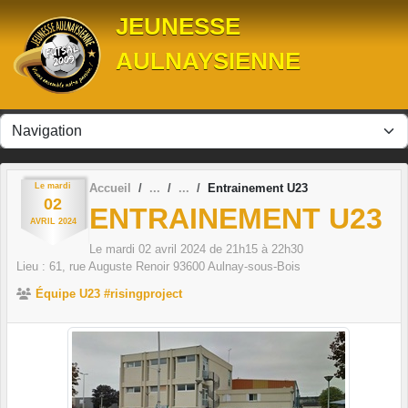
Panneau de gestion des cookies
JEUNESSE
AULNAYSIENNE
Le
mardi
Accueil
Entrainement U23
02
ENTRAINEMENT U23
AVRIL
2024
Le
mardi
02
avril
2024
de 21h15 à 22h30
Lieu :
61, rue Auguste Renoir
93600
Aulnay-sous-Bois
Équipe U23 #risingproject