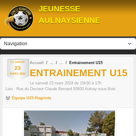
Panneau de gestion des cookies
JEUNESSE
AULNAYSIENNE
Le
samedi
Accueil
Entrainement U15
23
ENTRAINEMENT U15
MARS
2024
Le
samedi
23
mars
2024
de 15h30 à 17h
Lieu :
Rue du Docteur Claude Bernard
93600
Aulnay-sous-Bois
Équipe U15 #lagrinta