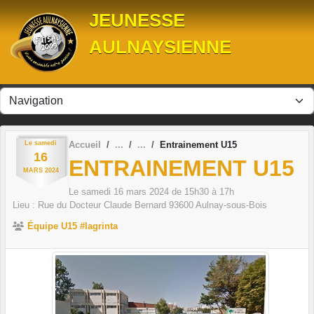
Panneau de gestion des cookies
JEUNESSE
AULNAYSIENNE
Le
samedi
Accueil
Entrainement U15
16
ENTRAINEMENT U15
MARS
2024
Le
samedi
16
mars
2024
de 15h30 à 17h
Lieu :
Rue du Docteur Claude Bernard
93600
Aulnay-sous-Bois
Équipe U15 #lagrinta