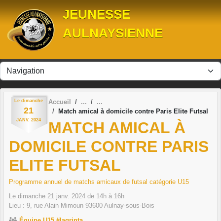
Panneau de gestion des cookies
JEUNESSE
AULNAYSIENNE
Le
dimanche
Accueil
21
Match amical à domicile contre Paris Elite Futsal
JANV.
2024
MATCH AMICAL À
DOMICILE CONTRE PARIS
ELITE FUTSAL
Programme annuel de matchs amicaux de futsal catégorie U15
Le
dimanche
21
janv.
2024
de 14h à 16h
Lieu :
9, rue Alain Mimoun
93600
Aulnay-sous-Bois
Équipe U15 #lagrinta