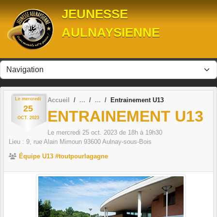
Panneau de gestion des cookies
JEUNESSE
AULNAYSIENNE
Le
mercredi
Accueil
Entrainement U13
25
ENTRAINEMENT U13
OCT.
2023
Le
mercredi
25
oct.
2023
de 18h à 19h30
Lieu :
9, rue Alain Mimoun
93600
Aulnay-sous-Bois
Équipe U13 #toutpourlagagne