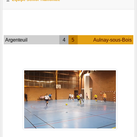
Argenteuil
4
5
Aulnay-sous-Bois