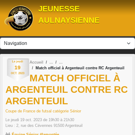
Panneau de gestion des cookies
JEUNESSE
AULNAYSIENNE
Le
jeudi
Accueil
19
Match officiel à Argenteuil contre RC Argenteuil
OCT.
2023
MATCH OFFICIEL À
ARGENTEUIL CONTRE RC
ARGENTEUIL
Coupe de France de futsal catégorie Sénior
Le
jeudi
19
oct.
2023
de 19h30 à 21h30
Lieu :
2, rue des Cévennes
91500
Argenteuil
Équipe Sénior #lamontée