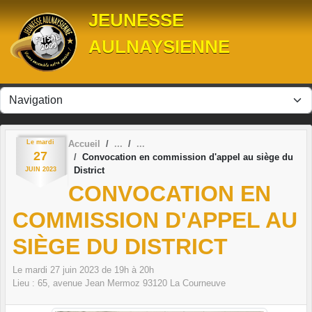
Panneau de gestion des cookies
JEUNESSE
AULNAYSIENNE
Le
mardi
Accueil
27
Convocation en commission d'appel au siège du
District
JUIN
2023
CONVOCATION EN
COMMISSION D'APPEL AU
SIÈGE DU DISTRICT
Le
mardi
27
juin
2023
de 19h à 20h
Lieu :
65, avenue Jean Mermoz
93120
La Courneuve