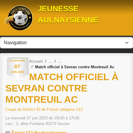
Panneau de gestion des cookies
JEUNESSE
AULNAYSIENNE
Le
mercredi
Accueil
07
Match officiel à Sevran contre Montreuil Ac
JUIN
2023
MATCH OFFICIEL À
SEVRAN CONTRE
MONTREUIL AC
Coupe du District 93 de Futsal catégorie U13
Le
mercredi
07
juin
2023
de 15h30 à 17h30
Lieu :
2, allée Fontaine
93270
Sevran
Équipe U13 #toutpourlagagne