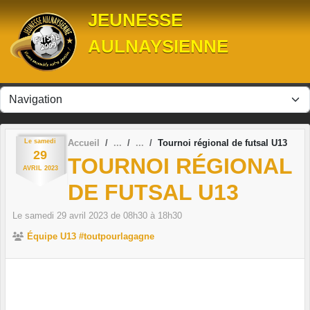
Panneau de gestion des cookies
JEUNESSE
AULNAYSIENNE
Le
samedi
Accueil
Tournoi régional de futsal U13
29
TOURNOI RÉGIONAL
AVRIL
2023
DE FUTSAL U13
Le
samedi
29
avril
2023
de 08h30 à 18h30
Équipe U13 #toutpourlagagne